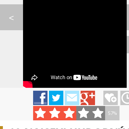
SKELLIGE WINDS - WI...
LORDE - ROYALS
SPIEVANKOVO - 
<
0:07
SPIEVANKOVO - MEDVE...
KATY PERRY - DARK H...
IMT SMILE - CESTA
LORDE - TEAM
SCOOTER - POSSE
BRUNETTE SHO
BLON...
57%
PSY - DADDY(FEAT. C...
SKYRIM - PETER HOLL...
MAROON 5 - SU