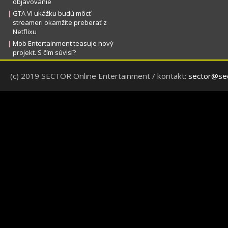
objavovanie
|
GTA VI ukážku budú môcť
streameri okamžite preberať z
Netflixu
|
Mob Entertainment teasuje nový
projekt. S čím súvisí?
(c) 2019 SECTOR Online Entertainment / kontakt:
sector@sec