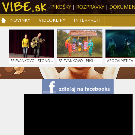
PIKOŠKY
|
ROZPRÁVKY
|
DOKUMEN
NOVINKY
VIDEOKLIPY
INTERPRÉTI
NOVINKY
VIDEOKLIPY
PRE DETI
SLOVENSKÁ HUDBA
TOP 10
SPIEVANKOVO - STONO...
SPIEVANKOVO - PRŠÍ
APOCALYPTICA -
0:05
SPIEVANKOVO - ŤUKI ...
IMT SMILE - VADÍ NE...
DARA ROLINS - S