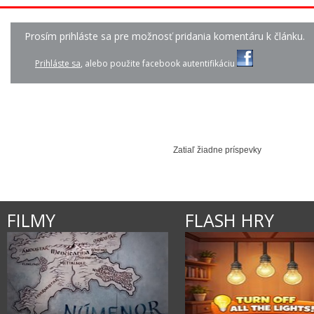
Prosím prihláste sa pre možnosť pridania komentáru k článku.
LINDSAY STIRLING - ...
LINDSAY STIRLING - ...
SHENANDOAH - P
Prihláste sa
, alebo použite facebook autentifikáciu
0:00
TIESTO - LAY LOW
Zatiaľ žiadne príspevky
FILMY
FLASH HRY