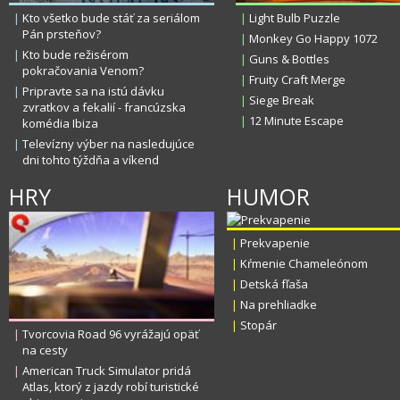
|
Kto všetko bude stáť za seriálom
|
Light Bulb Puzzle
Pán prsteňov?
|
Monkey Go Happy 1072
|
Kto bude režisérom
|
Guns & Bottles
pokračovania Venom?
|
Fruity Craft Merge
|
Pripravte sa na istú dávku
|
Siege Break
zvratkov a fekalií - francúzska
|
12 Minute Escape
komédia Ibiza
|
Televízny výber na nasledujúce
dni tohto týždňa a víkend
HRY
HUMOR
|
Prekvapenie
|
Kŕmenie Chameleónom
|
Detská fľaša
|
Na prehliadke
|
Stopár
|
Tvorcovia Road 96 vyrážajú opäť
na cesty
|
American Truck Simulator pridá
Atlas, ktorý z jazdy robí turistické