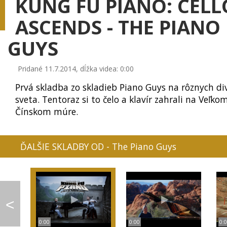
KUNG FU PIANO: CELL
ASCENDS - THE PIANO
GUYS
IMT SMILE - KÝM STÚ...
GAME OF THRONES - L...
JENNIFER LAWREN
Pridané 11.7.2014, dĺžka videa: 0:00
Prvá skladba zo skladieb Piano Guys na rôznych di
sveta. Tentoraz si to čelo a klavír zahrali na Veľko
Čínskom múre.
SHENANDOAH - PETER ...
PIANO GUYS - ONE DI...
IMT SMILE - PRE T
ĎALŠIE SKLADBY OD - The Piano Guys
SHAKIRA - LA LA LA ...
MAROON 5 - DAYLIGHT
MAROON 5 - R
<
0:00
0:00
0: