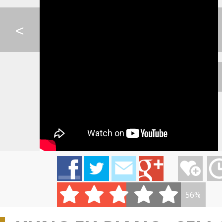
AVICII - ADDICTED T...
LORDE - TENNIS COUR...
AVICII - HEY BRO
<
ADELE - SOME ONE LI...
SIA - ELASTIC HEART
MAROON 5 - SU
KRISTÍNA - NA BIELE...
IMT SMILE - MÁM KRÁ...
KATIE MELUA - C
56%
PIANO GUYS - SKY F...
JENNIFER LOPEZ - I ...
PIANO GUYS - CO