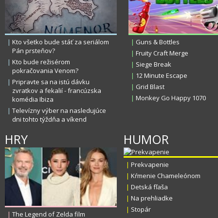
|
Kto všetko bude stáť za seriálom
|
Guns & Bottles
Pán prsteňov?
|
Fruity Craft Merge
|
Kto bude režisérom
|
Siege Break
pokračovania Venom?
|
12 Minute Escape
|
Pripravte sa na istú dávku
|
Grid Blast
zvratkov a fekalií - francúzska
|
Monkey Go Happy 1070
komédia Ibiza
|
Televízny výber na nasledujúce
dni tohto týždňa a víkend
HRY
HUMOR
|
Prekvapenie
|
Kŕmenie Chameleónom
|
Detská fľaša
|
Na prehliadke
|
Stopár
|
The Legend of Zelda film