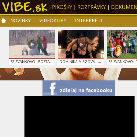
PIKOŠKY
|
ROZPRÁVKY
|
DOKUMEN
NOVINKY
VIDEOKLIPY
INTERPRÉTI
NOVINKY
VIDEOKLIPY
PRE DETI
SLOVENSKÁ HUDBA
TOP 10
SPIEVANKOVO - POSTA...
DOMINIKA MIRGOVÁ - ...
SPIEVANKOVO - Ť
0:07
SPIEVANKOVO - LETO
HALLELUJAH LINDSEY ...
IMT SMILE - SOS