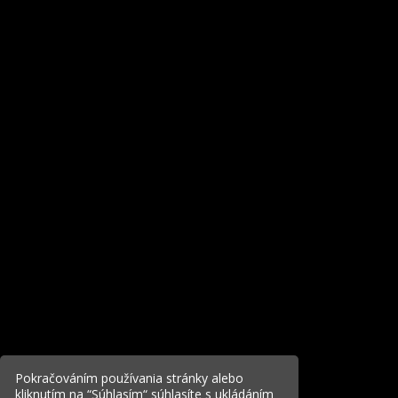
Pokračováním používania stránky alebo
kliknutím na “Súhlasím“ súhlasíte s ukládáním