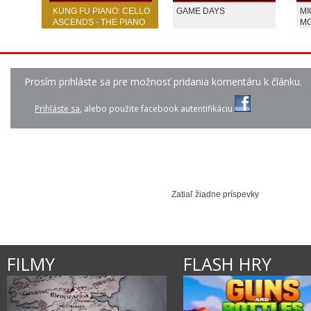
KUNG FU PIANO: CELLO
GAME DAYS
MI
ASCENDS - THE PIANO
MO
GUYS
CH
T
NICKI MINAJ - ANAKO...
LINDSAY STIRLING - ...
LINDSAY STIRLING 
Prosím prihláste sa pre možnosť pridania komentáru k článku.
Prihláste sa
, alebo použite facebook autentifikáciu
Zatiaľ žiadne príspevky
FILMY
FLASH HRY