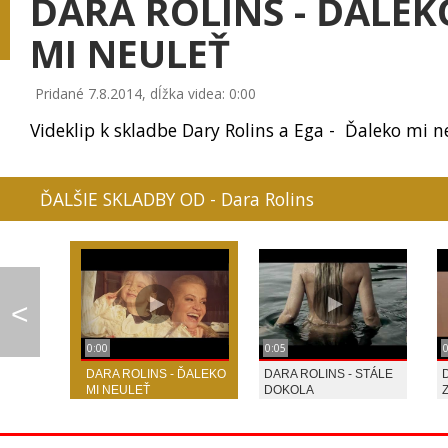
DARA ROLINS - ĎALEK
MI NEULEŤ
Pridané 7.8.2014, dĺžka videa: 0:00
0:08
MIRACLE OF SOUND - ...
LINDSAY STIRLING - ...
LINDSAY STIRLING
Videklip k skladbe Dary Rolins a Ega - Ďaleko mi n
ĎALŠIE SKLADBY OD - Dara Rolins
LINDSAY STIRLING - ...
IMT SMILE - KÝM STÚ...
FALLOUT 4 SONG
<
0:00
0:05
DARA ROLINS - ĎALEKO
DARA ROLINS - STÁLE
IMT SMILE - TAJNÉ M...
JENNIFER LAWRENCE -...
MAROON 5 - LOV
MI NEULEŤ
DOKOLA