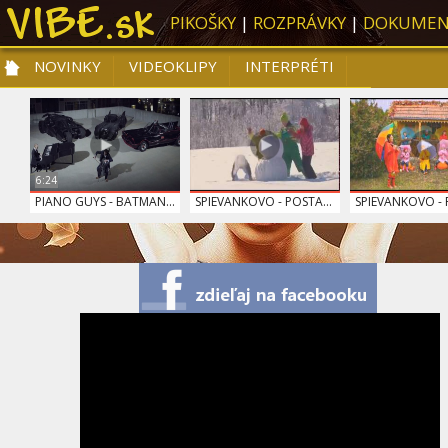
PIKOŠKY
|
ROZPRÁVKY
|
DOKUMEN
NOVINKY
VIDEOKLIPY
INTERPRÉTI
NOVINKY
VIDEOKLIPY
PRE DETI
SLOVENSKÁ HUDBA
TOP 10
6:24
PIANO GUYS - BATMAN...
SPIEVANKOVO - POSTA...
SPIEVANKOVO - 
DOMINIKA MIRGOVÁ - ...
SPIEVANKOVO - BREAD...
RYTMUS - SÁM