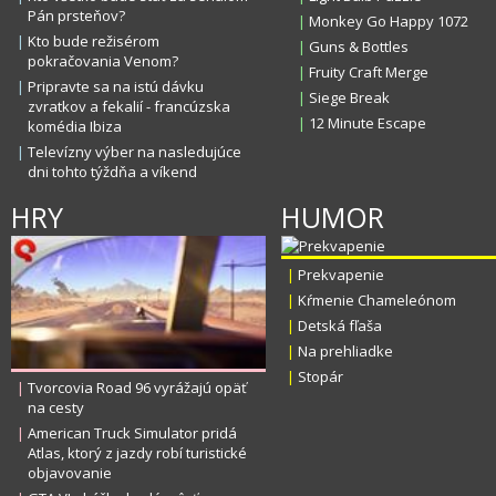
Pán prsteňov?
|
Monkey Go Happy 1072
|
Kto bude režisérom
|
Guns & Bottles
pokračovania Venom?
|
Fruity Craft Merge
|
Pripravte sa na istú dávku
|
Siege Break
zvratkov a fekalií - francúzska
|
12 Minute Escape
komédia Ibiza
|
Televízny výber na nasledujúce
dni tohto týždňa a víkend
HRY
HUMOR
|
Prekvapenie
|
Kŕmenie Chameleónom
|
Detská fľaša
|
Na prehliadke
|
Stopár
|
Tvorcovia Road 96 vyrážajú opäť
na cesty
|
American Truck Simulator pridá
Atlas, ktorý z jazdy robí turistické
objavovanie