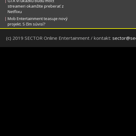
|
GTA VI ukážku budú môcť
streameri okamžite preberať z
Netflixu
|
Mob Entertainment teasuje nový
projekt. S čím súvisí?
(c) 2019 SECTOR Online Entertainment / kontakt:
sector@sec