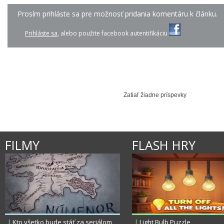
Prosím prihláste sa pre možnosť pridania komentáru k článku.
Prihláste sa
, alebo použite facebook autentifikáciu
KATY PERRY - WILD A...
LINDSEY STIRLING - ...
MAROON 5 - DA
Zatiaľ žiadne príspevky
FILMY
FLASH HRY
|
Kto všetko bude stáť za seriálom
|
Light Bulb Puzzle