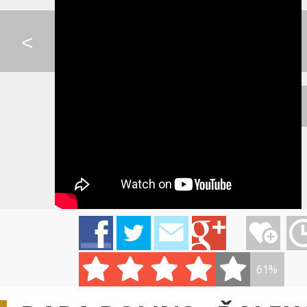
0:07
KATY PERRY - DARK H...
MARIA ČÍROVÁ - NA D...
IMT SMILE - SOS
<
LINDSEY STIRLING - ...
SCOOTER - POSSE
MAROON 5 - SU
PSY - HANGOVER
LINDSEY STIRLING - ...
FROZEN - PETER 
61%
KATIE MELUA - CRAWL...
PIANO GUYS - SKY F...
IMT SMILE - VIAC