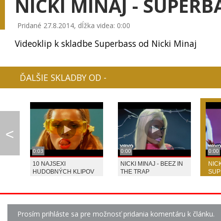
NICKI MINAJ - SUPERB
Pridané 27.8.2014, dĺžka videa: 0:00
Videoklip k skladbe Superbass od Nicki Minaj
IMT SMILE - NEDÁ SA...
LINDSEY STIRLING - ...
KATIE MELUA - C
ĎALŠIE SKLADBY OD -
0:08
0:08
AVICII - LEVELS
BRITNEY SPEARS - WO...
LINDSAY STIRLING 
<
0:03
0:00
0:00
10 NAJSEXI
NICKI MINAJ - BEEZ IN
NICK
HUDOBNÝCH KLIPOV
THE TRAP
SUP
LINDSAY STIRLING - ...
IMT SMILE - LEN TEB...
RYTMUS - AKM
Prosím prihláste sa pre možnosť pridania komentáru k článku.