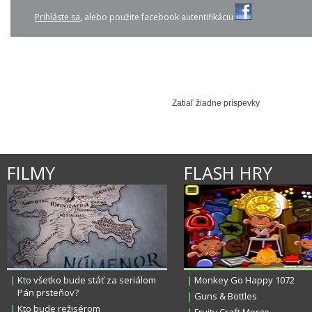
Prihláste sa
, alebo použite facebook autentifikáciu
0:00
0:02
TIESTO - LAY LOW
O HOLY NIGHT - PETE...
GAME OF THRONES - L...
IMT SMILE - ĽUDIA
Zatiaľ žiadne príspevky
FILMY
FLASH HRY
|
Kto všetko bude stáť za seriálom
|
Monkey Go Happy 1072
Pán prsteňov?
|
Guns & Bottles
|
Kto bude režisérom