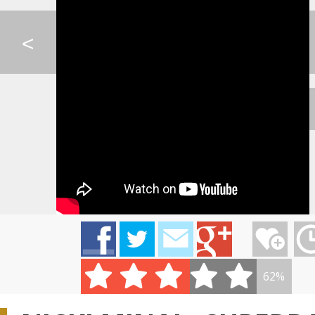
SPIEVANKOVO - LETO
KATY PERRY - ROAR
LINDSEY STIRLING 
<
IMT SMILE - MY DVAJ...
MARIA ČÍROVÁ - NA D...
MAROON 5 - AN
LORDE - TEAM
KATIE MELUA - THE F...
PSY - DADDY(FEAT
62%
IMT SMILE - OPRI SA...
PHARRELL WILLIAMS -...
IMT SMILE - MÁM 