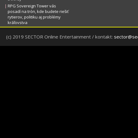
|
RPG Sovereign Tower vás
posadí na trón, kde budete riešiť
rytierov, politiku aj problémy
kráľovstva
(c) 2019 SECTOR Online Entertainment / kontakt:
sector@sec