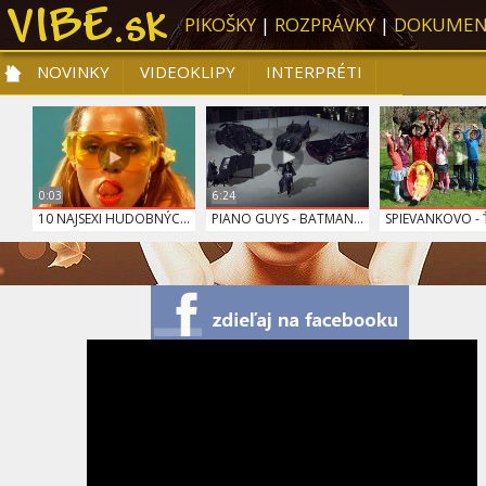
PIKOŠKY
|
ROZPRÁVKY
|
DOKUMEN
NOVINKY
VIDEOKLIPY
INTERPRÉTI
NOVINKY
VIDEOKLIPY
PRE DETI
SLOVENSKÁ HUDBA
TOP 10
0:03
6:24
10 NAJSEXI HUDOBNÝC...
PIANO GUYS - BATMAN...
SPIEVANKOVO - Ť
SPIEVANKOVO - KOLO ...
NICKI MINAJ - BEEZ ...
RYTMUS - SÁM