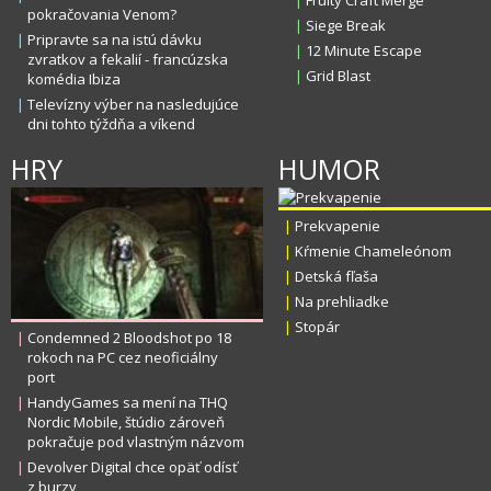
|
Fruity Craft Merge
pokračovania Venom?
|
Siege Break
|
Pripravte sa na istú dávku
|
12 Minute Escape
zvratkov a fekalií - francúzska
|
Grid Blast
komédia Ibiza
|
Televízny výber na nasledujúce
dni tohto týždňa a víkend
HRY
HUMOR
|
Prekvapenie
|
Kŕmenie Chameleónom
|
Detská fľaša
|
Na prehliadke
|
Stopár
|
Condemned 2 Bloodshot po 18
rokoch na PC cez neoficiálny
port
|
HandyGames sa mení na THQ
Nordic Mobile, štúdio zároveň
pokračuje pod vlastným názvom
|
Devolver Digital chce opäť odísť
z burzy