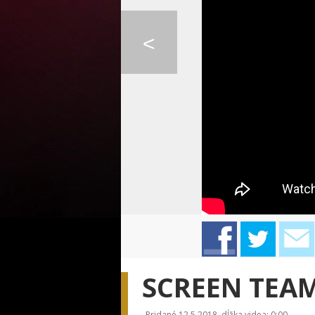
0:08
CELESTE BUCKINGHAM ...
PIANO GUYS - COLD P...
LINDSEY STIRLING 
<
GAME OF THRONES - L...
LINDSAY STIRLING - ...
APOCALYPTICA -
SCREEN TEAM
Pridané 12.5.2018, dĺžka videa: 0:00