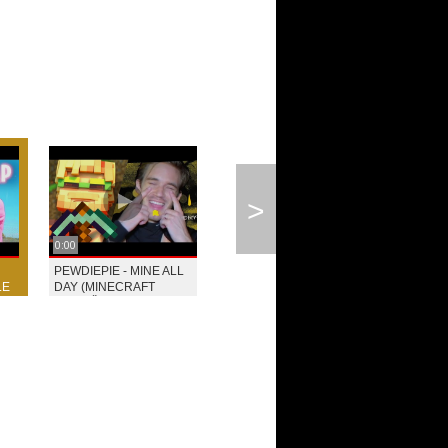
>
0:00
PEWDIEPIE - MINE ALL
LE
DAY (MINECRAFT
PESNIČKA)