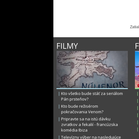
Zatia
FILMY
|
Kto všetko bude stáť za seriálom
|
Pán prsteňov?
|
|
Kto bude režisérom
|
pokračovania Venom?
|
|
Pripravte sa na istú dávku
|
zvratkov a fekalií - francúzska
|
komédia Ibiza
|
Televízny výber na nasledujúce