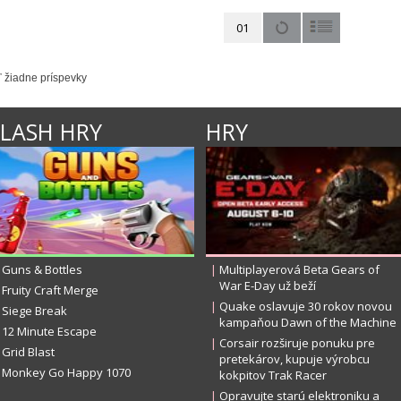
01
ľ žiadne príspevky
FLASH HRY
HRY
Guns & Bottles
|
Multiplayerová Beta Gears of
War E-Day už beží
Fruity Craft Merge
|
Quake oslavuje 30 rokov novou
Siege Break
kampaňou Dawn of the Machine
12 Minute Escape
|
Corsair rozširuje ponuku pre
Grid Blast
pretekárov, kupuje výrobcu
Monkey Go Happy 1070
kokpitov Trak Racer
|
Opravujte starú elektroniku a