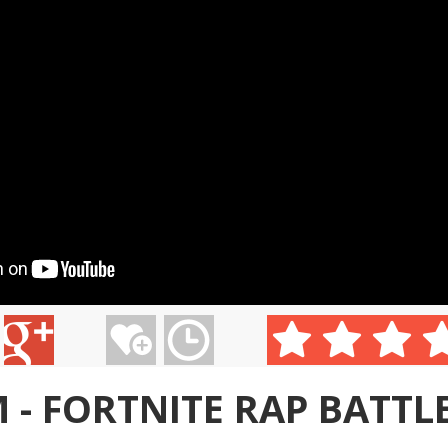
- ...
LINDSEY STIRLING - ...
LINDSAY STIRLING - ...
AVICII - W
0:01
 NOTH...
TUBLATANKA - STOJÍM...
KATY PERRY - UNCOND...
LINDSAY STI
 - FORTNITE RAP BATTL