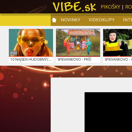
PIKOŠKY
|
RO
NOVINKY
VIDEOKLIPY
INT
NOVIN
0:03
10 NAJSEXI HUDOBNÝC...
SPIEVANKOVO - PRŠÍ
SPIEVANKOVO - O
KATIE MELUA - THE F...
BRUNETTE SHOOT
SKYRIM - PETER H
BLON...