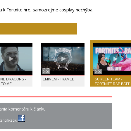
u k Fortnite hre, samozrejme cosplay nechýba.
0:00
0:00
INE DRAGONS -
EMINEM - FRAMED
SCREEN TEAM -
 TO ME
FORTNITE RAP BATT
ania komentáru k článku.
entifikáciu