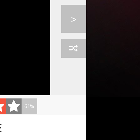
0:02
AKE ME UP
PIANO GUYS - TWINKL...
O HOLY NIGHT - PETE...
>
RLING - ...
61%
E