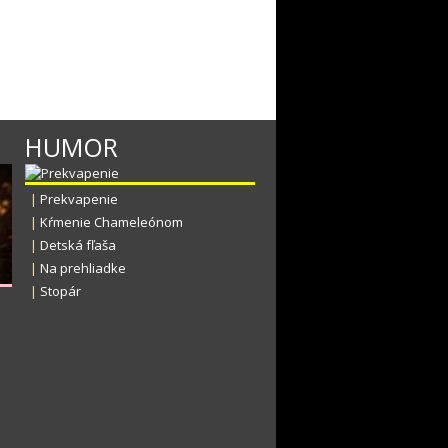
HUMOR
|
Prekvapenie
|
Kŕmenie Chameleónom
|
Detská fľaša
|
Na prehliadke
|
Stopár