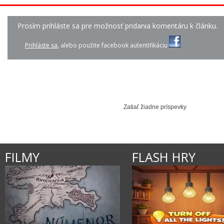
Prosím prihláste sa pre možnosť pridania komentáru k článku.
JENNIFER LOPEZ - FI...
LINDSAY STIRLING - ...
KATIE MELUA - TH
Prihláste sa
, alebo použite facebook autentifikáciu
Zatiaľ žiadne príspevky
FILMY
FLASH HRY