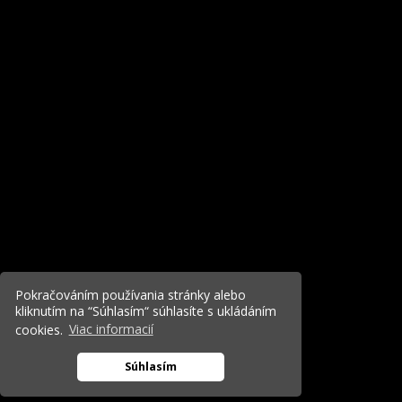
Pokračováním používania stránky alebo
kliknutím na “Súhlasím“ súhlasíte s ukládáním
cookies.
Viac informacií
Súhlasím