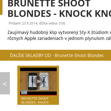
BRUNETTE SHOOT
BLONDES - KNOCK KN
Pridané 23.9.2014, dĺžka videa: 0:00
0:02
BRITNEY SPEARS - PE...
O HOLY NIGHT - PETE...
SHENANDOAH - P
Zaujímavý hudobný klip vytvorený Sty-X štúdiom 
rôznych Apple zariadeniach v jednom plynulom zá
ĎALŠIE SKLADBY OD - Brunette Shoot Blondes
LINDSAY STIRLING - ...
JENNIFER LOPEZ - AI...
PIANO GUYS - CE
<
0:00
LINDSEY STIRLING - ...
KATY PERRY - UNCOND...
NICKI MINAJ - AN
BRUNETTE SHOOT
BLONDES - KNOCK
KNOCK