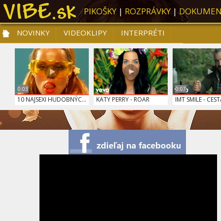
PIKOŠKY
|
ROZPRÁVKY
|
DOKUMEN
NOVINKY
VIDEOKLIPY
INTERPRÉTI
NOVINKY
VIDEOKLIPY
PRE DETI
SLOVENSKÁ HUDBA
TOP 10
0:03
0:07
10 NAJSEXI HUDOBNÝC...
KATY PERRY - ROAR
IMT SMILE - CESTA
LORDE - TEAM
PHARRELL WILLIAMS -...
BACH - VZDUCH