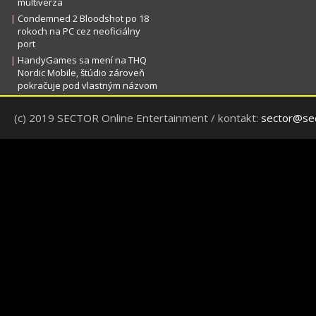
multiverza
|
Condemned 2 Bloodshot po 18
rokoch na PC cez neoficiálny
port
|
HandyGames sa mení na THQ
Nordic Mobile, štúdio zároveň
pokračuje pod vlastným názvom
(c) 2019 SECTOR Online Entertainment / kontakt:
sector@sec