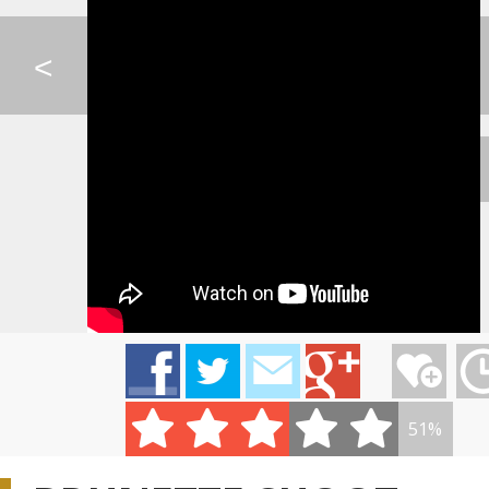
PIANO GUYS LIVE - B...
KRISTÍNA - NA BIELE...
RYTMUS - ZMENA
<
0:07
KATIE MELUA - MOONS...
JENNIFER LOPEZ - I ...
LINDSAY STIRLING 
PIANO GUYS - COLD P...
AVICII - LEVELS
LINDSAY STIRLING
51%
AVICII - WAKE ME UP
SIA - THE GREATEST
IMT SMILE - TAJNÉ