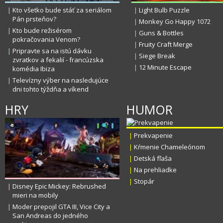
|
Kto všetko bude stáť za seriálom
|
Light Bulb Puzzle
Pán prsteňov?
|
Monkey Go Happy 1072
|
Kto bude režisérom
|
Guns & Bottles
pokračovania Venom?
|
Fruity Craft Merge
|
Pripravte sa na istú dávku
|
Siege Break
zvratkov a fekalií - francúzska
|
12 Minute Escape
komédia Ibiza
|
Televízny výber na nasledujúce
dni tohto týždňa a víkend
HRY
HUMOR
|
Prekvapenie
|
Kŕmenie Chameleónom
|
Detská fľaša
|
Na prehliadke
|
Stopár
|
Disney Epic Mickey: Rebrushed
mieri na mobily
|
Moder prepojil GTA III, Vice City a
San Andreas do jedného