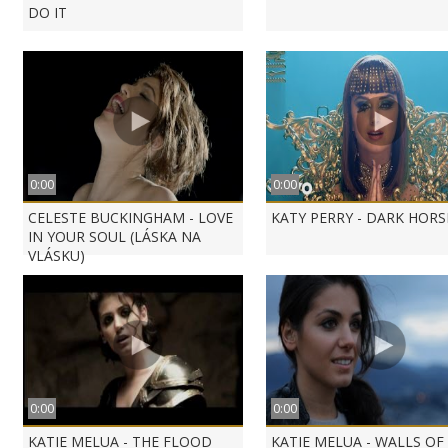
DO IT
0:00
0:00
CELESTE BUCKINGHAM - LOVE
KATY PERRY - DARK HORS
IN YOUR SOUL (LÁSKA NA
VLÁSKU)
0:00
0:00
KATIE MELUA - THE FLOOD
KATIE MELUA - WALLS OF