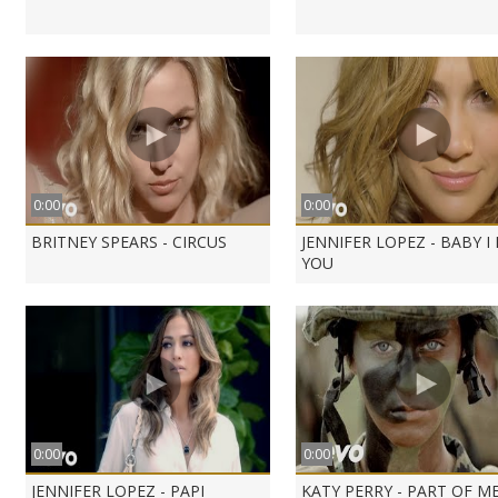
0:00
0:00
BRITNEY SPEARS - CIRCUS
JENNIFER LOPEZ - BABY I
YOU
0:00
0:00
JENNIFER LOPEZ - PAPI
KATY PERRY - PART OF M