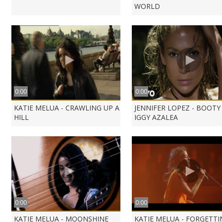
WORLD
0:00
0:00
KATIE MELUA - CRAWLING UP A
JENNIFER LOPEZ - BOOTY 
HILL
IGGY AZALEA
0:00
0:00
KATIE MELUA - MOONSHINE
KATIE MELUA - FORGETTI