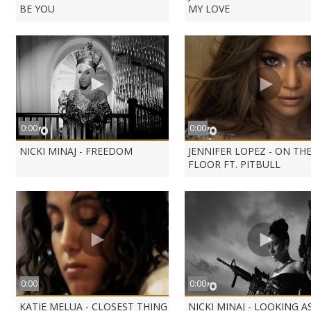
BE YOU
MY LOVE
0:00
0:00
NICKI MINAJ - FREEDOM
JENNIFER LOPEZ - ON TH
FLOOR FT. PITBULL
0:00
0:00
KATIE MELUA - CLOSEST THING
NICKI MINAJ - LOOKING A