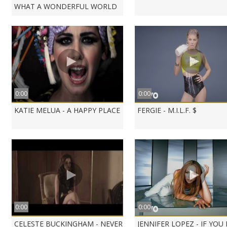
WHAT A WONDERFUL WORLD
0:00
0:00
KATIE MELUA - A HAPPY PLACE
FERGIE - M.I.L.F. $
0:00
0:00
CELESTE BUCKINGHAM - NEVER
JENNIFER LOPEZ - IF YOU