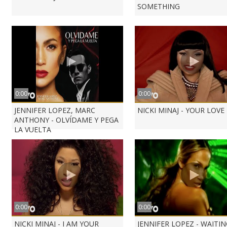
SOMETHING
0:00
0:00
JENNIFER LOPEZ, MARC
NICKI MINAJ - YOUR LOVE
ANTHONY - OLVÍDAME Y PEGA
LA VUELTA
0:00
0:00
NICKI MINAJ - I AM YOUR
JENNIFER LOPEZ - WAITI