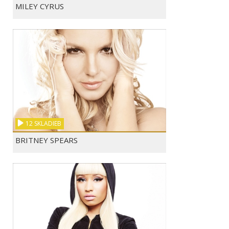
MILEY CYRUS
PIANO GUYS - CELLO ...
LET IT GO - INDIA M...
MAROON 5 - R
12 SKLADIEB
BRITNEY SPEARS