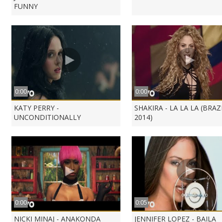
FUNNY
0:00
0:00
KATY PERRY -
SHAKIRA - LA LA LA (BRAZ
UNCONDITIONALLY
2014)
0:00
0:05
NICKI MINAJ - ANAKONDA
JENNIFER LOPEZ - BAILA