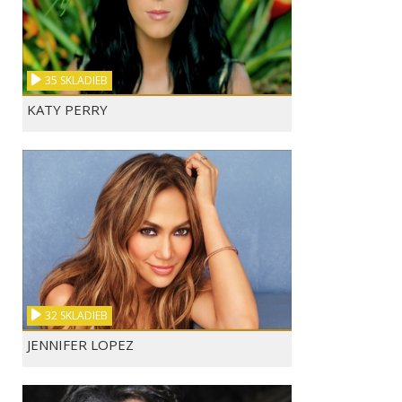
RYTMUS - SÁM
CELESTE BUCKINGHAM ...
RYTMUS - NEHĽ
35 SKLADIEB
KATY PERRY
0:07
IMT SMILE - SOS
LORDE - TEAM
SCOOTER - POSS
0:01
GEORGE EZRA - BUDAP...
ADELE - SOME ONE LI...
RYTMUS - HOV
NEO...
32 SKLADIEB
JENNIFER LOPEZ
0:08
LINDSEY STIRLING - ...
KATIE MELUA - CRAWL...
CELESTE BUCKIN