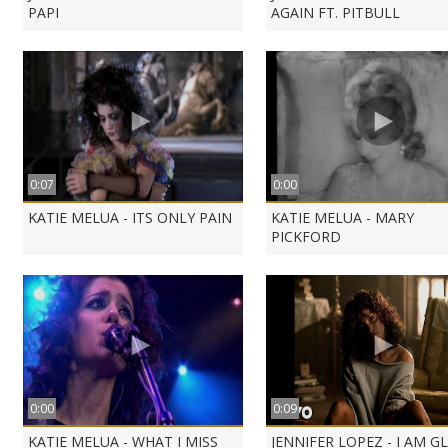
PAPI
AGAIN FT. PITBULL
0:07
0:00
KATIE MELUA - ITS ONLY PAIN
KATIE MELUA - MARY
PICKFORD
0:00
0:09
KATIE MELUA - WHAT I MISS
JENNIFER LOPEZ - I AM G