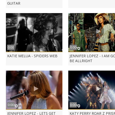
GUITAR
0:00
0:00
KATIE MELUA - SPIDERS WEB
JENNIFER LOPEZ - I AM 
BE ALLRIGHT
0:00
0:00
JENNIFER LOPEZ - LETS GET
KATY PERRY ROAR Z PRIS