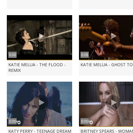
0:00
0:08
KATIE MELUA - THE FLOOD -
KATIE MELUA - GHOST T
REMIX
0:00
0:00
KATY PERRY - TEENAGE DREAM
BRITNEY SPEARS - WOMA