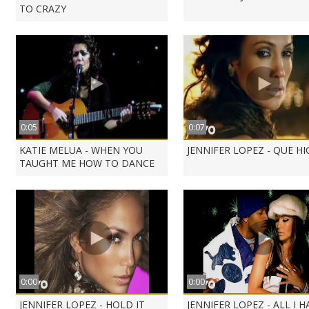
TO CRAZY
0:05
0:07
KATIE MELUA - WHEN YOU
JENNIFER LOPEZ - QUE HI
TAUGHT ME HOW TO DANCE
0:00
0:00
JENNIFER LOPEZ - HOLD IT
JENNIFER LOPEZ - ALL I H