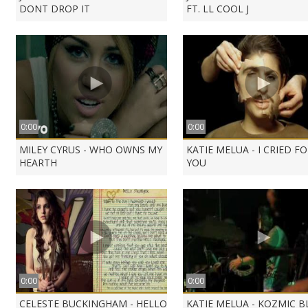
DONT DROP IT
FT. LL COOL J
0:00
0:00
MILEY CYRUS - WHO OWNS MY
KATIE MELUA - I CRIED F
HEARTH
YOU
0:00
0:00
CELESTE BUCKINGHAM - HELLO
KATIE MELUA - KOZMIC B