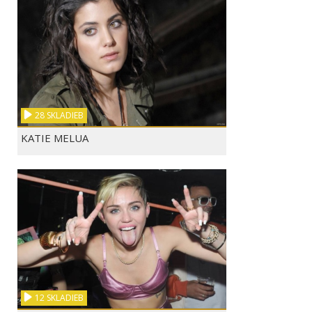
IMT SMILE - VIAC
SIA - OPPORTUNITY
AVICII - WAKE M
28 SKLADIEB
KATIE MELUA
IMT SMILE - LEN TEB...
GAME OF THRONES - L...
PIANO GUYS - C
0:01
MAROON 5 - MAPS
ADELE - SKYFALL
TUBLATANKA - ST
12 SKLADIEB