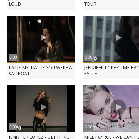
LOUD
TOUR
0:00
0:00
KATIE MELUA - IF YOU WERE A
JENNIFER LOPEZ - ME HA
SAILBOAT
FALTA
0:00
0:00
JENNIFER LOPEZ - GET IT RIGHT
MILEY CYRUS - WE CAN'T