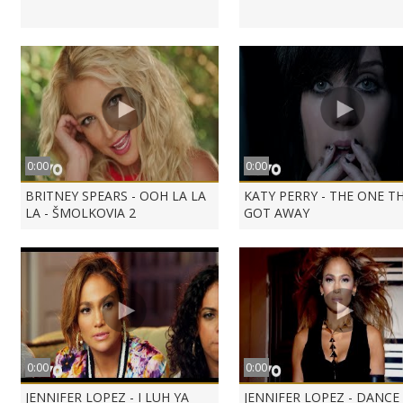
0:00
0:00
BRITNEY SPEARS - OOH LA LA
KATY PERRY - THE ONE T
LA - ŠMOLKOVIA 2
GOT AWAY
0:00
0:00
JENNIFER LOPEZ - I LUH YA
JENNIFER LOPEZ - DANCE