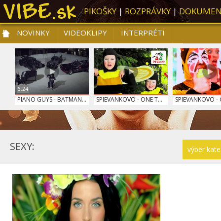
PIKOŠKY
|
ROZPRÁVKY
|
DOKUMEN
NOVINKY
VIDEOKLIPY
INTERPRÉTI
NOVINKY
VIDEOKLIPY
PRE DETI
SLOVENSKÁ HUDBA
TOP 10
6:24
PIANO GUYS - BATMAN...
SPIEVANKOVO - ONE T...
SPIEVANKOVO - O
SEXY:
výber kate
SPIEVANKOVO - ŤUKI ...
SPIEVANKOVO - ZÚBKY
SPIEVANKOVO - 