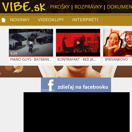
PIKOŠKY
|
ROZPRÁVKY
|
DOKUMEN
NOVINKY
VIDEOKLIPY
INTERPRÉTI
NOVINKY
VIDEOKLIPY
PRE DETI
SLOVENSKÁ HUDBA
TOP 10
6:24
PIANO GUYS - BATMAN...
KONTRAFAKT - KEĎ JA...
SPIEVANKOVO -
SPIEVANKOVO - JE ČA...
DAVID GUETTA (FEAT....
HALLELUJAH LIND