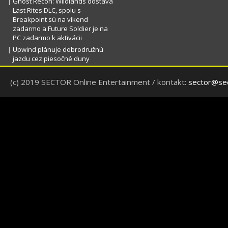
|
Ghost Recon: Wildlands dostáva
Last Rites DLC, spolu s
Breakpoint sú na víkend
zadarmo a Future Soldier je na
PC zadarmo k aktivácii
|
Upwind plánuje dobrodružnú
jazdu cez piesočné duny
(c) 2019 SECTOR Online Entertainment / kontakt:
sector@sec