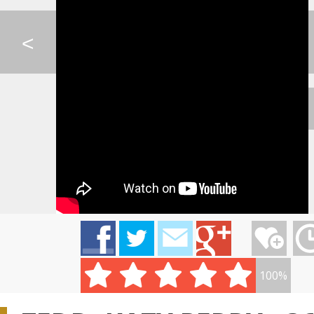
MAROON 5 - ANIMALS
LORDE - TEAM
IMT SMILE - NEP
<
SKYRIM - PETER HOLL...
FLYING LOTUS - KILL...
SIA - ELASTIC H
0:01
MAROON 5 - SUGAR
RYTMUS - HOVNÁM
PIANO GUYS LIVE 
NEO...
100%
0:08
KATIE MELUA - CRAWL...
CELESTE BUCKINGHAM ...
PIANO GUYS - SKY