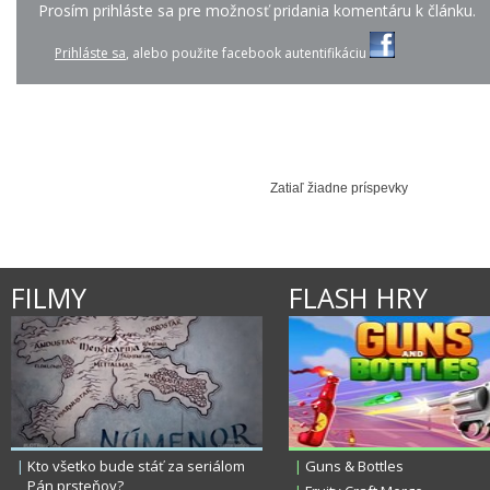
Prosím prihláste sa pre možnosť pridania komentáru k článku.
Prihláste sa
, alebo použite facebook autentifikáciu
0:01
0:05
TUBLATANKA - STOJÍM...
JENNIFER LOPEZ - BA...
LILY COLLINS - I B
Zatiaľ žiadne príspevky
FILMY
FLASH HRY
|
Kto všetko bude stáť za seriálom
|
Guns & Bottles
Pán prsteňov?