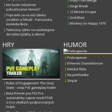
|
Fruity Craft Merge
|
Kto bude režisérom
|
Siege Break
pokračovania Venom?
|
12 Minute Escape
|
Pripravte sa na istú dávku
|
Grid Blast
zvratkov a fekalií - francúzska
|
Monkey Go Happy 1070
komédia Ibiza
|
Televízny výber na nasledujúce
dni tohto týždňa a víkend
HRY
HUMOR
|
Prekvapenie
|
Kŕmenie Chameleónom
|
Detská fľaša
|
Na prehliadke
|
Stopár
|
Rules of Engagement: The Grey
State - coop PvE gameplay trailer
|
Beta firmvér pre PS5 Pro
automaticky zapne novší PSSR
2.0 vo všetkých podporovaných
hrách