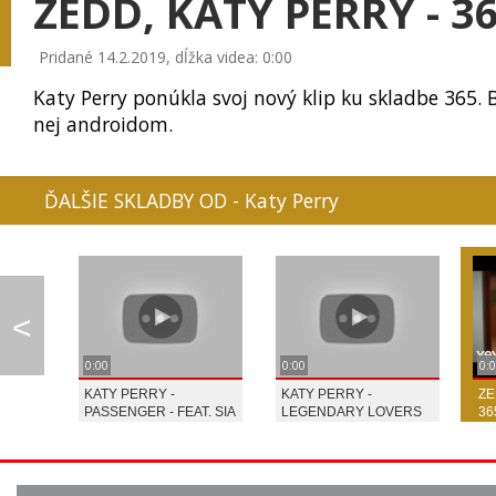
ZEDD, KATY PERRY - 3
Pridané 14.2.2019, dĺžka videa: 0:00
Katy Perry ponúkla svoj nový klip ku skladbe 365. 
0:07
nej androidom.
LINDSAY STIRLING - ...
BRITHNEY SPEARS, IG...
PIANO GUYS - LO
ĎALŠIE SKLADBY OD - Katy Perry
LINDSAY STIRLING - ...
PSY - GANGNAM STYLE
FALLOUT 4 SONG
<
0:00
0:00
0:
EY HEY
KATY PERRY -
KATY PERRY -
ZE
PASSENGER - FEAT. SIA
LEGENDARY LOVERS
36
IMT SMILE - TAJNÉ M...
RYTMUS - AKM
MAROON 5 - LOV