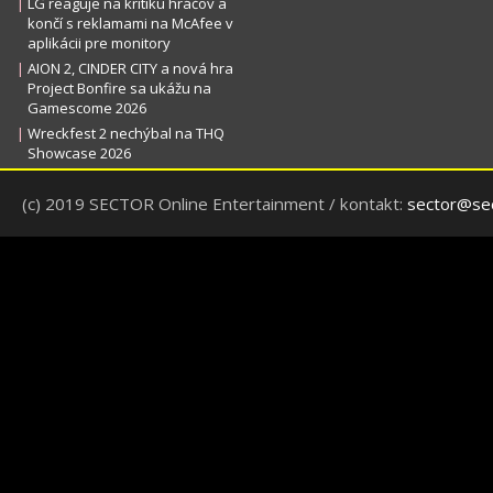
|
LG reaguje na kritiku hráčov a
končí s reklamami na McAfee v
aplikácii pre monitory
|
AION 2, CINDER CITY a nová hra
Project Bonfire sa ukážu na
Gamescome 2026
|
Wreckfest 2 nechýbal na THQ
Showcase 2026
(c) 2019 SECTOR Online Entertainment / kontakt:
sector@sec