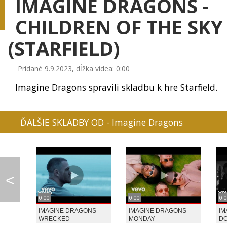
IMAGINE DRAGONS -
CHILDREN OF THE SKY
(STARFIELD)
0:08
LINDSAY STIRLING - ...
LINDSAY STIRLING, L...
LINDSAY STIRLING 
Pridané 9.9.2023, dĺžka videa: 0:00
Imagine Dragons spravili skladbu k hre Starfield.
ĎALŠIE SKLADBY OD - Imagine Dragons
IMT SMILE - LEN TEB...
GAME DAYS
PIANO GUYS - TW
<
MAROON 5 - MAPS
ADELE - SKYFALL
JENNIFER LOPEZ - 
0:00
0:00
0:
S -
IMAGINE DRAGONS -
IMAGINE DRAGONS -
IM
AWAY
WRECKED
MONDAY
DO