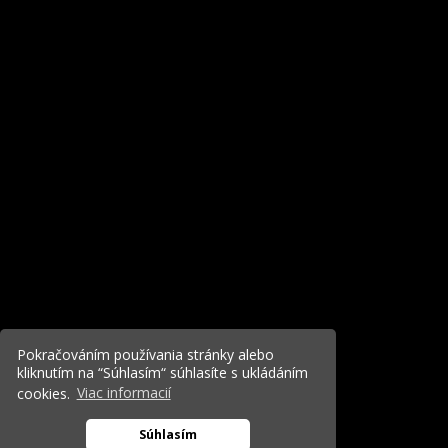
Pokračováním používania stránky alebo
kliknutím na “Súhlasím“ súhlasíte s ukládáním
cookies.
Viac informacií
Súhlasím