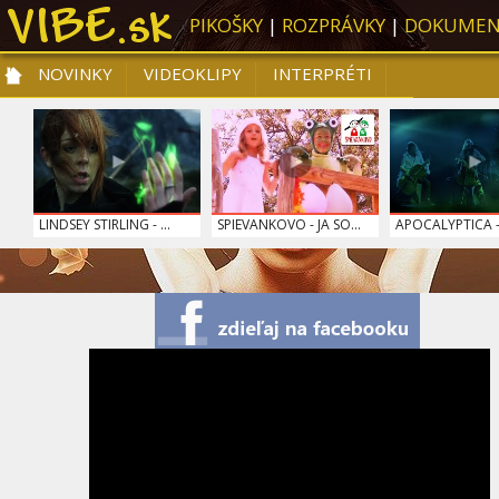
PIKOŠKY
|
ROZPRÁVKY
|
DOKUMEN
NOVINKY
VIDEOKLIPY
INTERPRÉTI
NOVINKY
VIDEOKLIPY
PRE DETI
SLOVENSKÁ HUDBA
TOP 10
LINDSEY STIRLING - ...
SPIEVANKOVO - JA SO...
APOCALYPTICA -
SPIEVANKOVO - ZÚBKY
RYTMUS - NEHĽADÁM
MAROON 5 - AN