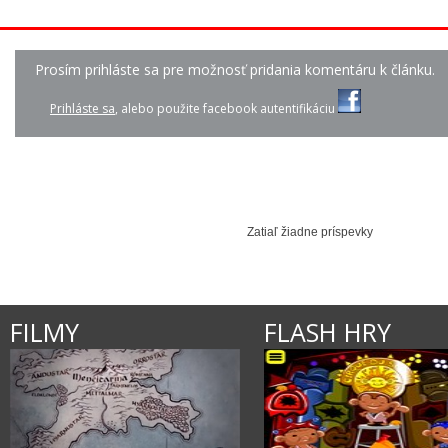
Prosím prihláste sa pre možnosť pridania komentáru k článku.
LINDSEY STIRLING - ...
KRISTÍNA - SI PRE M...
SIA - CHANDELIE
Prihláste sa
, alebo použite facebook autentifikáciu
Zatiaľ žiadne príspevky
FILMY
FLASH HRY