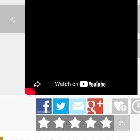
SKYRIM THEME - PETE...
KATIE MELUA - THE F...
FLYING LOTUS - K
<
PIANO GUYS LIVE - B...
AVICII - SILHOUETTE...
RYTMUS - ZMENA
0:07
IMT SMILE - VIAC
LINDSAY STIRLING - ...
AVICII - LAY ME 
0%
JENNIFER LOPEZ - BO...
PIANO GUYS - LORD O...
LINDSEY STIRLING 