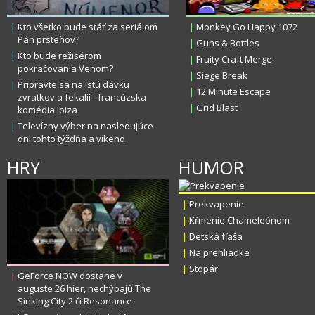
|
Kto všetko bude stáť za seriálom
|
Monkey Go Happy 1072
Pán prsteňov?
|
Guns & Bottles
|
Kto bude režisérom
|
Fruity Craft Merge
pokračovania Venom?
|
Siege Break
|
Pripravte sa na istú dávku
|
12 Minute Escape
zvratkov a fekalií - francúzska
|
Grid Blast
komédia Ibiza
|
Televízny výber na nasledujúce
dni tohto týždňa a víkend
HRY
HUMOR
|
Prekvapenie
|
Kŕmenie Chameleónom
|
Detská fľaša
|
Na prehliadke
|
Stopár
|
GeForce NOW dostane v
auguste 26 hier, nechýbajú The
Sinking City 2 či Resonance