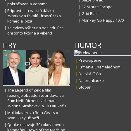
|
Siege Break
pokračovania Venom?
|
12 Minute Escape
|
Pripravte sa na istú dávku
|
Grid Blast
zvratkov a fekalií - francúzska
|
Monkey Go Happy 1070
komédia Ibiza
|
Televízny výber na nasledujúce
dni tohto týždňa a víkend
HRY
HUMOR
|
Prekvapenie
|
Kŕmenie Chameleónom
|
Detská fľaša
|
Na prehliadke
|
Stopár
|
The Legend of Zelda film
rozširuje obsadenie, pridáva sa
Sam Neill, Dichen, Lachman
Yvonne Strahovski a Uli Latukefu
|
Multiplayerová Beta Gears of
War E-Day už beží
|
Quake oslavuje 30 rokov novou
kampaňou Dawn of the Machine