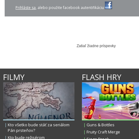
Prihláste sa
, alebo použite facebook autentifikáciu
JENNIFER LOPEZ - AI...
KATY PERRY - WILD A...
PIANO GUYS - CE
Zatiaľ žiadne príspevky
FILMY
FLASH HRY
|
Kto všetko bude stáť za seriálom
|
Guns & Bottles
Pán prsteňov?
|
Fruity Craft Merge
|
Kto bude režisérom