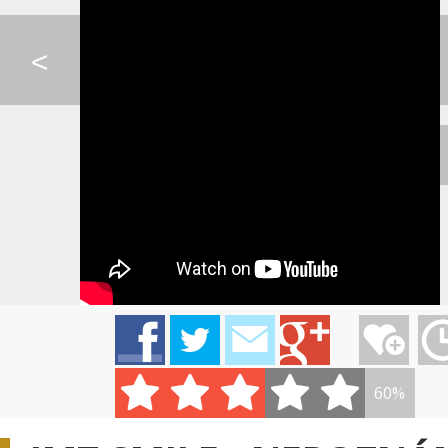
0:07
IMT SMILE - SOS
LINDSEY STIRLING - ...
IMT SMILE - NEP
<
LORDE - TENNIS COUR...
BACH - VZDUCH
KATIE MELUA - W
PIANO GUYS - LET IT...
RYTMUS - ZMENA MÁ P...
FROZEN - PETER 
60%
0:06
0:07
PSY - HYUNA - GANGN...
AVICII - BURN
LINDSAY STIRLING 