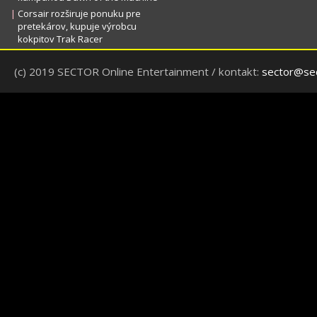
|
Corsair rozširuje ponuku pre
pretekárov, kupuje výrobcu
kokpitov Trak Racer
(c) 2019 SECTOR Online Entertainment / kontakt:
sector@sec