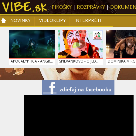
PIKOŠKY
|
ROZPRÁVKY
|
DOKUMEN
NOVINKY
VIDEOKLIPY
INTERPRÉTI
NOVINKY
VIDEOKLIPY
PRE DETI
SLOVENSKÁ HUDBA
TOP 10
APOCALYPTICA - ANGR...
SPIEVANKOVO - O JED...
DOMINIKA MIRGOV
SPIEVANKOVO - ŤUKI ...
KATY PERRY - ROAR
SPIEVANKOVO - JE