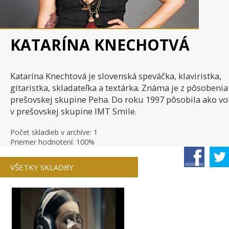
KATY PERRY - THIS I...
HALLELUJAH LINDSEY ...
PHARRELL WILLIA
KATARÍNA KNECHOTVÁ
Katarína Knechtová je slovenská speváčka, klaviristka,
AVICII - HEY BROTHE...
BACH - VZDUCH
MAROON 5 - SU
gitaristka, skladateľka a textárka. Známa je z pôsobenia
prešovskej skupine Peha. Do roku 1997 pôsobila ako vo
v prešovskej skupine IMT Smile.
Počet skladieb v archíve: 1
0:01
Priemer hodnotení: 100%
RYTMUS - HOVNÁM
KRISTÍNA - NA BIELE...
AVICII - SILHOUET
NEO...
VŠETKY SKLADBY
RYTMUS - ZMENA MÁ P...
KATIE MELUA - CRAWL...
AVICII - LEVELS