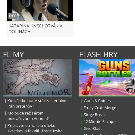
0:00
KATARÍNA KNECHOTVÁ - V
DOLINÁCH
AVICII - WAKE ME UP
JENNIFER LAWRENCE -...
ADELE - SKYFALL
FILMY
FLASH HRY
KUNG FU PIANO: CELL...
MAROON 5 - LOVE SOM...
LINDSEY STIRLING 
|
Kto všetko bude stáť za seriálom
|
Guns & Bottles
Pán prsteňov?
|
Fruity Craft Merge
|
Kto bude režisérom
|
Siege Break
KATY PERRY - UNCOND...
KRISTÍNA - SI PRE M...
RYTMUS FEAT. EGO
pokračovania Venom?
|
12 Minute Escape
|
Pripravte sa na istú dávku
|
Grid Blast
zvratkov a fekalií - francúzska