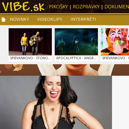
PIKOŠKY
|
ROZPRÁVKY
|
DOKUMEN
NOVINKY
VIDEOKLIPY
INTERPRÉTI
NOVINKY
VIDEOKLIPY
PRE DETI
SLOVENSKÁ HUDBA
TOP 10
SPIEVANKOVO - STONO...
APOCALYPTICA - ANGR...
SPIEVANKOVO - O
DOMINIKA MIRGOVÁ - ...
KONTRAFAKT - KEĎ JA...
RYTMUS - SÁM