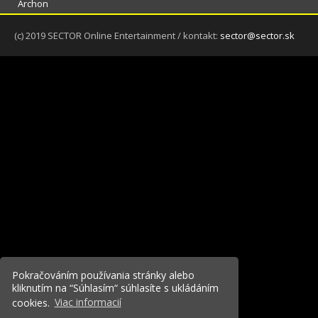
Archon
(c) 2019 SECTOR Online Entertainment / kontakt:
sector@sector.sk
Pokračováním používania stránky alebo
kliknutím na “Súhlasím“ súhlasíte s ukládáním
cookies.
Viac informacií