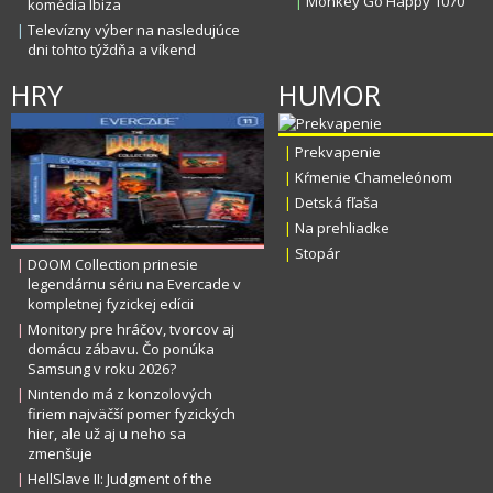
|
Monkey Go Happy 1070
komédia Ibiza
|
Televízny výber na nasledujúce
dni tohto týždňa a víkend
IMT SMILE - MYSLÍM,...
KATY PERRY - I KISS...
GEORGE EZRA - C
HRY
HUMOR
|
Prekvapenie
|
Kŕmenie Chameleónom
|
Detská fľaša
|
Na prehliadke
|
Stopár
|
DOOM Collection prinesie
legendárnu sériu na Evercade v
kompletnej fyzickej edícii
|
Monitory pre hráčov, tvorcov aj
domácu zábavu. Čo ponúka
Samsung v roku 2026?
|
Nintendo má z konzolových
firiem najväčší pomer fyzických
hier, ale už aj u neho sa
zmenšuje
|
HellSlave II: Judgment of the