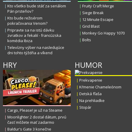
|
Kto všetko bude stáť za seriálom
|
Fruity Craft Merge
Pán prsteňov?
|
Siege Break
|
Kto bude režisérom
|
12 Minute Escape
pokračovania Venom?
|
Grid Blast
|
Pripravte sa na istú dávku
|
Monkey Go Happy 1070
zvratkov a fekalií - francúzska
|
Bolts
komédia Ibiza
|
Televízny výber na nasledujúce
dni tohto týždňa a víkend
HRY
HUMOR
|
Prekvapenie
|
Kŕmenie Chameleónom
|
Detská fľaša
|
Na prehliadke
|
Stopár
|
Cargo, Please! je už na Steame
|
Moonlighter 2 dostal dátum, prvú
časť môžete mať zadarmo
|
Baldur's Gate 3 konečne