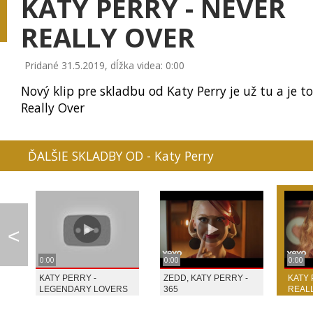
KATY PERRY - NEVER
REALLY OVER
Pridané 31.5.2019, dĺžka videa: 0:00
0:07
KATIE MELUA - MOONS...
LINDSAY STIRLING - ...
BRITHNEY SPEARS,
Nový klip pre skladbu od Katy Perry je už tu a je t
Really Over
ĎALŠIE SKLADBY OD - Katy Perry
JENNIFER LOPEZ - BO...
SIA - OPPORTUNITY
LINDSEY STIRLING 
<
0:00
0:00
0:00
CHRISTMAS SONG - PI...
SIA - THE GREATEST
IMT SMILE - LEN T
KATY PERRY -
ZEDD, KATY PERRY -
KATY 
SIA
LEGENDARY LOVERS
365
REAL