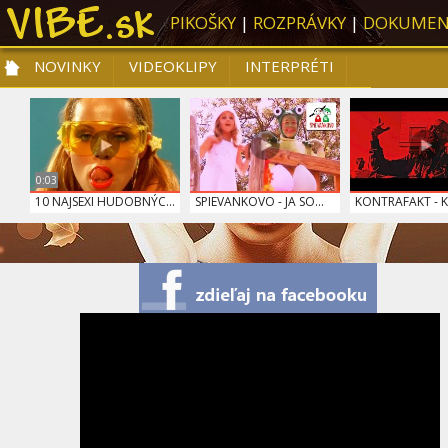
PIKOŠKY
|
ROZPRÁVKY
|
DOKUMEN
NOVINKY
VIDEOKLIPY
INTERPRÉTI
NOVINKY
VIDEOKLIPY
PRE DETI
SLOVENSKÁ HUDBA
TOP 10
0:03
10 NAJSEXI HUDOBNÝC...
SPIEVANKOVO - JA SO...
KONTRAFAKT - KE
SPIEVANKOVO - BREAD...
SPIEVANKOVO - LETO
SPIEVANKOVO - 