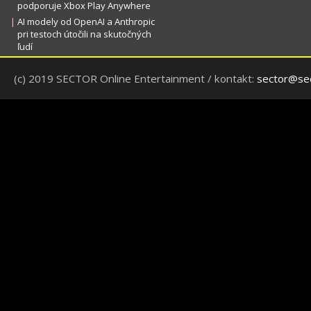
podporuje Xbox Play Anywhere
|
AI modely od OpenAI a Anthropic
pri testoch útočili na skutočných
ľudí
(c) 2019 SECTOR Online Entertainment / kontakt:
sector@sec