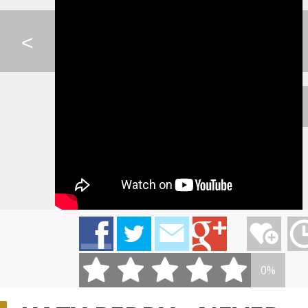
CELESTE BUCKINGHAM ...
LINDSEY STIRLING - ...
DAVID GUETTA (F
<
0:07
IMT SMILE - SOS
KATIE MELUA - THE F...
IMT SMILE - NEP
GEORGE EZRA - BUDAP...
BACH - VZDUCH
FLYING LOTUS - K
0%
0:08
SIA - ELASTIC HEART
PIANO GUYS - LET IT...
CELESTE BUCKIN