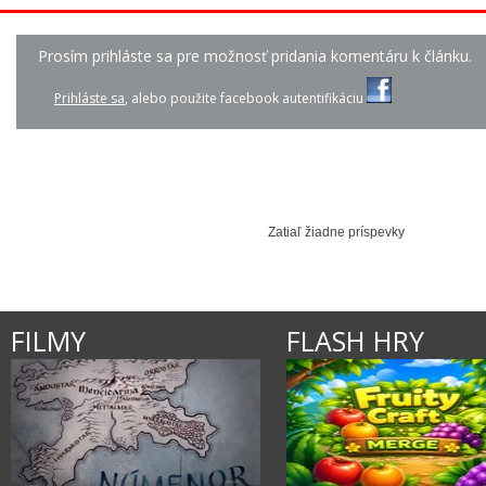
Prosím prihláste sa pre možnosť pridania komentáru k článku.
IMT SMILE - TAJNÉ M...
GAME OF THRONES - L...
JENNIFER LAWREN
Prihláste sa
, alebo použite facebook autentifikáciu
Zatiaľ žiadne príspevky
FILMY
FLASH HRY