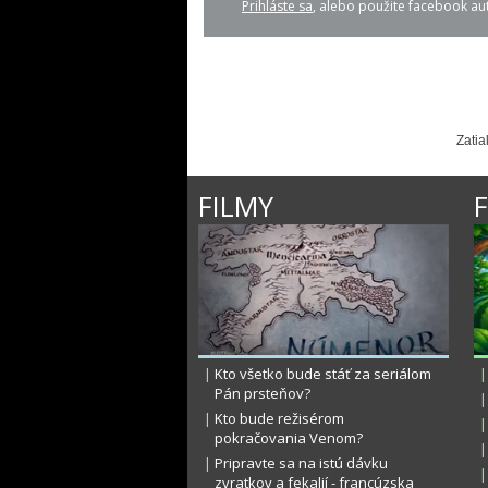
Prihláste sa
, alebo použite facebook aut
Zatia
FILMY
|
Kto všetko bude stáť za seriálom
|
Pán prsteňov?
|
|
Kto bude režisérom
|
pokračovania Venom?
|
|
Pripravte sa na istú dávku
|
zvratkov a fekalií - francúzska