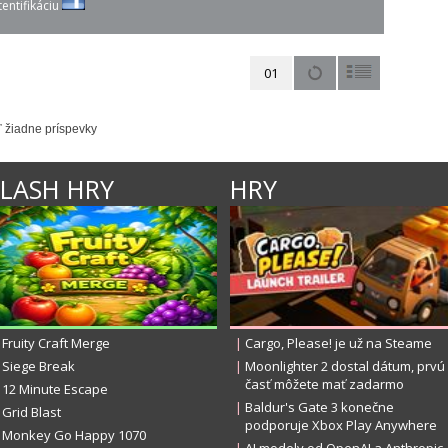
entifikáciu
01
ľ žiadne príspevky
FLASH HRY
HRY
Fruity Craft Merge
|
Cargo, Please! je už na Steame
Siege Break
|
Moonlighter 2 dostal dátum, prvú
časť môžete mať zadarmo
12 Minute Escape
|
Baldur's Gate 3 konečne
Grid Blast
podporuje Xbox Play Anywhere
Monkey Go Happy 1070