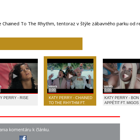
dbe Chained To The Rhythm, tentoraz v štýle zábavného parku od r
0:00
0:00
Y PERRY - RISE
KATY PERRY - CHAINED
KATY PERRY - BON
TO THE RHYTHM FT.
APPÉTIT FT. MIGOS
SKIP MARLEY
ania komentáru k článku.