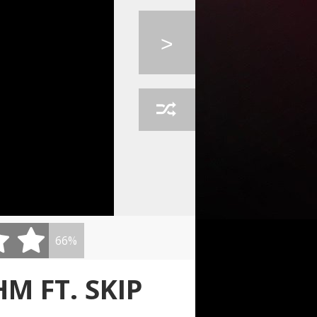
KA - JUDÁŠ
PIANO GUYS - DESERT...
TITANIUM / PAVANE -...
>
S - MY AND...
66%
M FT. SKIP