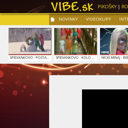
PIKOŠKY
|
RO
NOVINKY
VIDEOKLIPY
INT
NOVIN
SPIEVANKOVO - POSTA...
SPIEVANKOVO - KOLO ...
NICKI MINAJ - BEE
0:01
GEORGE EZRA - BUDAP...
RYTMUS - HOVNÁM
PSY - HYUNA - G
NEO...