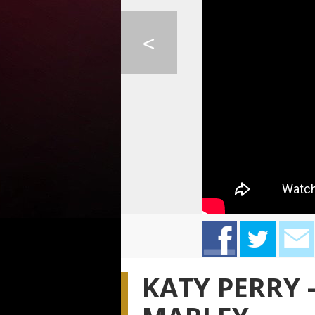
0:02
O HOLY NIGHT - PETE...
MAROON 5 - MAPS
LINDSAY STIRLING 
<
GEORGE EZRA - DID Y...
GEORGE EZRA - CASSY...
PIANO GUYS - CH
KATY PERRY 