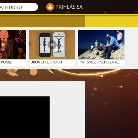
PRIHLÁS SA
 POSSE
BRUNETTE SHOOT
IMT SMILE - NEPOZNÁ...
BLON...
- VIAC
CHRISTMAS SONG - PI...
SIA - THE GREATEST