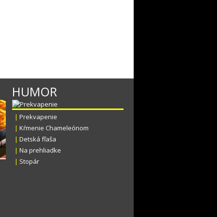
HUMOR
|
Prekvapenie
|
Kŕmenie Chameleónom
|
Detská fľaša
|
Na prehliadke
|
Stopár