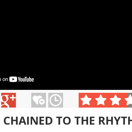
- ...
IMT SMILE - PRE TÚT...
PIANO GUYS - CELLO ...
TUBLATAN
0:08
ARLI...
KATIE MELUA - GHOST...
LINDSAY STIRLING - ...
PIANO GUY
- CHAINED TO THE RHYTH