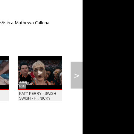
ežiséra Mathewa Cullena.
>
0:00
0:00
0:00
KATY PERRY - SWISH
KATY PERRY - HEY HEY
KATY
SWISH - FT. NICKY
HEY
PASS
MINAJ