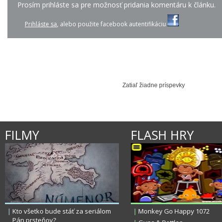
Prosím prihláste sa pre možnosť pridania komentáru k článku.
Prihláste sa
, alebo použite facebook autentifikáciu
JENNIFER LOPEZ - AI...
LINDSEY STIRLING - ...
KATY PERRY - U
Zatiaľ žiadne príspevky
FILMY
FLASH HRY
|
Kto všetko bude stáť za seriálom
|
Monkey Go Happy 1072
Pán prsteňov?