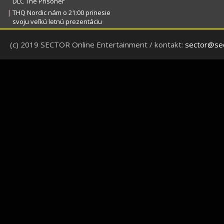
DLC The Prisoner
|
THQ Nordic nám o 21:00 prinesie
svoju veľkú letnú prezentáciu
(c) 2019 SECTOR Online Entertainment / kontakt:
sector@sec