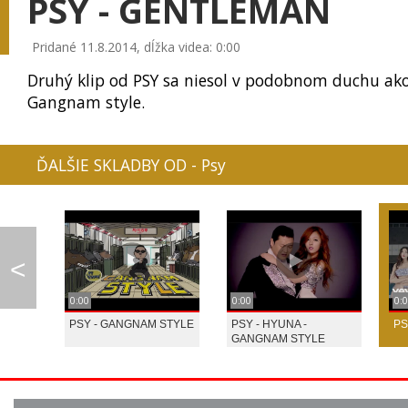
PSY - GENTLEMAN
Pridané 11.8.2014, dĺžka videa: 0:00
Druhý klip od PSY sa niesol v podobnom duchu ak
Gangnam style.
JENNIFER LOPEZ - BO...
CHRISTMAS SONG - PI...
SIA - THE GREAT
ĎALŠIE SKLADBY OD - Psy
RYTMUS - AKM
BRITNEY SPEARS - PE...
GEORGE EZRA - B
<
0:00
0:00
0:
PSY - GANGNAM STYLE
PSY - HYUNA -
PS
0:02
GANGNAM STYLE
O HOLY NIGHT - PETE...
SHENANDOAH - PETER ...
ADELE - SKYFALL