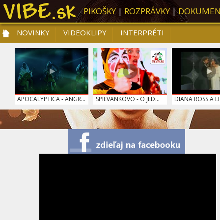
PIKOŠKY
|
ROZPRÁVKY
|
DOKUMEN
NOVINKY
VIDEOKLIPY
INTERPRÉTI
NOVINKY
VIDEOKLIPY
PRE DETI
SLOVENSKÁ HUDBA
TOP 10
APOCALYPTICA - ANGR...
SPIEVANKOVO - O JED...
DIANA ROSS A LI
KONTRAFAKT - KEĎ JA...
LINDSEY STIRLING - ...
RYTMUS - NEHĽ