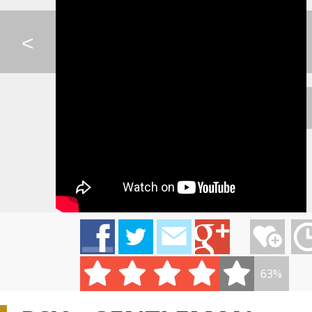
HOBIT - LAST GOODBY...
LINDSEY STIRLING - ...
SCOOTER - POSS
<
BRUNETTE SHOOT
PSY - DADDY(FEAT. C...
AVICII - HEY BRO
BLON...
KRISTÍNA - NA BIELE...
IMT SMILE - MÁM KRÁ...
PSY - HYUNA - G
63%
0:08
0:06
CELESTE BUCKINGHAM ...
IMT SMILE - VEĽA LÁ...
PIANO GUYS - CO