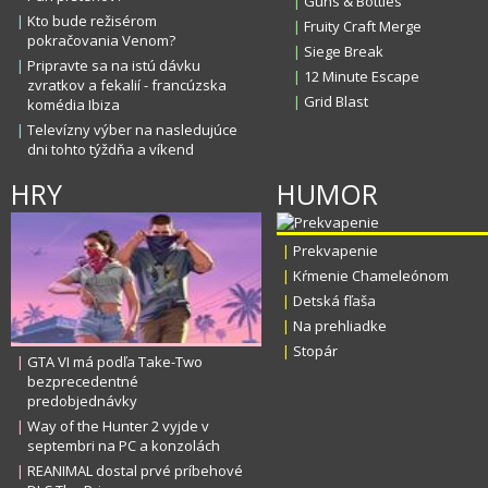
|
Guns & Bottles
|
Kto bude režisérom
|
Fruity Craft Merge
pokračovania Venom?
|
Siege Break
|
Pripravte sa na istú dávku
|
12 Minute Escape
zvratkov a fekalií - francúzska
|
Grid Blast
komédia Ibiza
|
Televízny výber na nasledujúce
dni tohto týždňa a víkend
HRY
HUMOR
|
Prekvapenie
|
Kŕmenie Chameleónom
|
Detská fľaša
|
Na prehliadke
|
Stopár
|
GTA VI má podľa Take-Two
bezprecedentné
predobjednávky
|
Way of the Hunter 2 vyjde v
septembri na PC a konzolách
|
REANIMAL dostal prvé príbehové