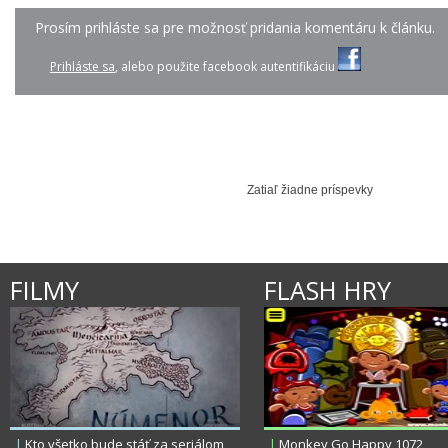
Prosím prihláste sa pre možnosť pridania komentáru k článku.
0:02
Prihláste sa
, alebo použite facebook autentifikáciu
GEORGE EZRA - BLAME...
O HOLY NIGHT - PETE...
GAME OF THRONES
Zatiaľ žiadne príspevky
FILMY
FLASH HRY
|
Kto všetko bude stáť za seriálom
|
Monkey Go Happy 1072