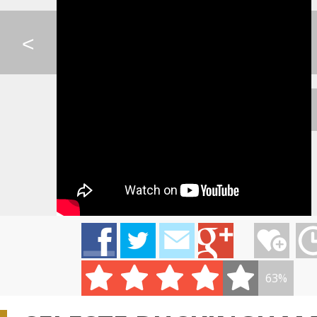
SKYRIM - PETER HOLL...
PITBULL FEAT JOHN R...
AVICII - HEY BRO
<
BACH - VZDUCH
SIA - ELASTIC HEART
PSY - GENTLEM
IMT SMILE - NEDÁ SA...
AVICII - SILHOUETTE...
TUBLATANKA - 
63%
0:06
0:06
AVICII - BURN
KATIE MELUA - MOONS...
IMT SMILE - VEĽA 