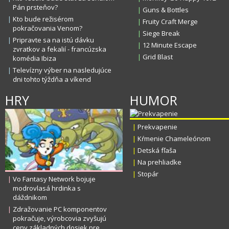
Pán prsteňov?
|
Guns & Bottles
|
Kto bude režisérom
|
Fruity Craft Merge
pokračovania Venom?
|
Siege Break
|
Pripravte sa na istú dávku
|
12 Minute Escape
zvratkov a fekalií - francúzska
|
Grid Blast
komédia Ibiza
|
Televízny výber na nasledujúce
dni tohto týždňa a víkend
HRY
HUMOR
|
Prekvapenie
|
Kŕmenie Chameleónom
|
Detská fľaša
|
Na prehliadke
|
Stopár
|
Vo Fantasy Network bojuje
modrovlasá hrdinka s
dáždnikom
|
Zdražovanie PC komponentov
pokračuje, výrobcovia zvyšujú
ceny základných dosiek pre