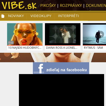
PIKOŠKY
|
ROZPRÁVKY
|
DOKUMEN
NOVINKY
VIDEOKLIPY
INTERPRÉTI
NOVINKY
VIDEOKLIPY
PRE DETI
SLOVENSKÁ HUDBA
TOP 10
0:03
10 NAJSEXI HUDOBNÝC...
DIANA ROSS A LIONEL...
RYTMUS - SÁM
SKELLIGE WINDS - WI...
MAROON 5 - ANIMALS
PHARRELL WILLIA