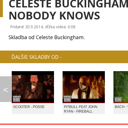
CELESTE BUCKINGHAM
NOBODY KNOWS
Pridané 30.9.2014, dĺžka videa: 0:08
AVICII - LAY ME DOW...
AVICII - LEVELS
BRITHNEY SPEARS,
Skladba od Celeste Buckingham.
ĎALŠIE SKLADBY OD -
LINDSEY STIRLING - ...
LINDSEY STIRLING - ...
LINDSAY STIRLING
<
0:00
0:00
0:00
SCOOTER - POSSE
PITBULL FEAT JOHN
BACH -
LINDSAY STIRLING - ...
AVICII - WAKE ME UP
FALLOUT 4 SONG
RYAN - FIREBALL