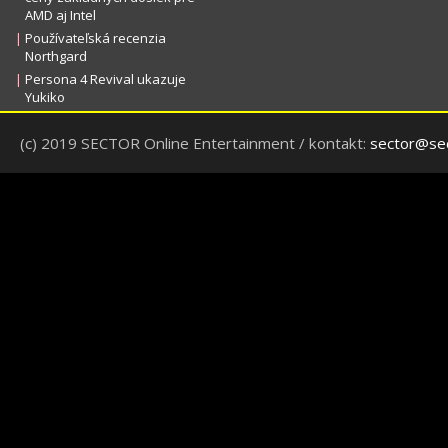
AMD aj Intel
|
Používateľská recenzia
Northgard
|
Persona 4 Revival ukazuje
Yukiko
(c) 2019 SECTOR Online Entertainment / kontakt:
sector@sec