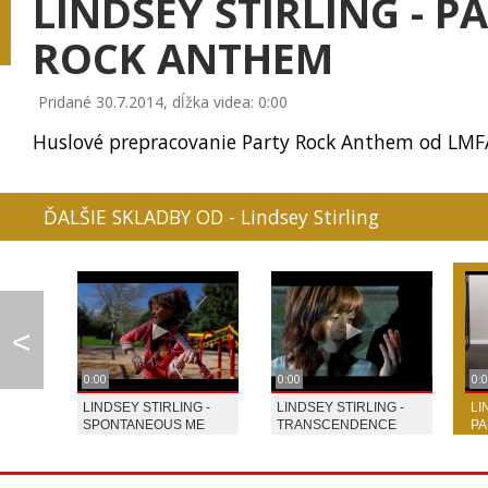
LINDSEY STIRLING - P
ROCK ANTHEM
Pridané 30.7.2014, dĺžka videa: 0:00
0:08
0:07
KATIE MELUA - CRAWL...
CELESTE BUCKINGHAM ...
LINDSAY STIRLING 
Huslové prepracovanie Party Rock Anthem od LMF
ĎALŠIE SKLADBY OD - Lindsey Stirling
AVICII - WAKE ME UP
FALLOUT 4 SONG - GO...
GAME OF THRONES
<
PIANO GUYS - CELLO ...
0:00
0:00
0:
LINDSEY STIRLING -
LINDSEY STIRLING -
LI
PETER HOLLENS - HAN...
MAROON 5 - DA
SPONTANEOUS ME
TRANSCENDENCE
PA