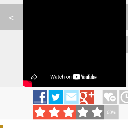
HOBIT - LAST GOODBY...
KATIE MELUA - THE F...
SKYRIM - PETER H
<
IMT SMILE - OPRI SA...
AVICII - HEY BROTHE...
BACH - VZDUCH
FLYING LOTUS - KILL...
KATIE MELUA - WALLS...
IMT SMILE - MÁM 
60%
0:06
IMT SMILE - NEDÁ SA...
PSY - HYUNA - GANGN...
AVICII - BURN