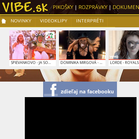
PIKOŠKY
|
ROZPRÁVKY
|
DOKUMEN
NOVINKY
VIDEOKLIPY
INTERPRÉTI
NOVINKY
VIDEOKLIPY
PRE DETI
SLOVENSKÁ HUDBA
TOP 10
SPIEVANKOVO - JA SO...
DOMINIKA MIRGOVÁ - ...
LORDE - ROYALS
SPIEVANKOVO - JE ČA...
DARA ROLINS - ĎALEK...
KRISTÍNA - NAV