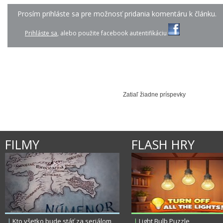
Prosím prihláste sa pre možnosť pridania komentáru k článku.
Prihláste sa
, alebo použite facebook autentifikáciu
IMT SMILE - MYSLÍM,...
PIANO GUYS - CHARLI...
LINDSAY STIRLING
Zatiaľ žiadne príspevky
FILMY
FLASH HRY
|
Kto všetko bude stáť za seriálom
|
Light Bulb Puzzle