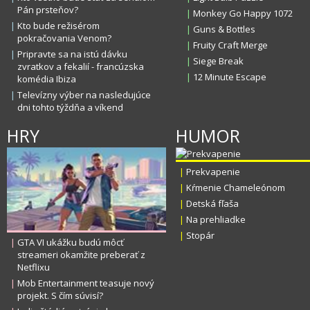
Pán prsteňov?
|
Monkey Go Happy 1072
|
Kto bude režisérom
|
Guns & Bottles
pokračovania Venom?
|
Fruity Craft Merge
|
Pripravte sa na istú dávku
|
Siege Break
zvratkov a fekalií - francúzska
|
12 Minute Escape
komédia Ibiza
|
Televízny výber na nasledujúce
dni tohto týždňa a víkend
HRY
HUMOR
|
Prekvapenie
|
Kŕmenie Chameleónom
|
Detská fľaša
|
Na prehliadke
|
Stopár
|
GTA VI ukážku budú môcť
streameri okamžite preberať z
Netflixu
|
Mob Entertainment teasuje nový
projekt. S čím súvisí?