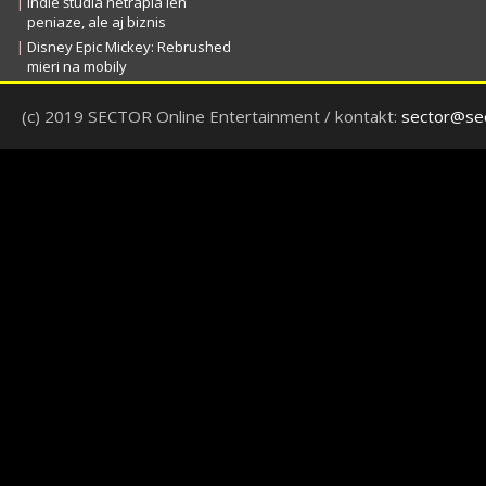
|
Indie štúdiá netrápia len
peniaze, ale aj biznis
|
Disney Epic Mickey: Rebrushed
mieri na mobily
(c) 2019 SECTOR Online Entertainment / kontakt:
sector@sec