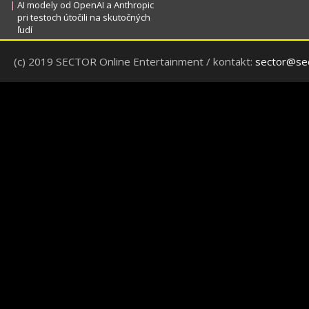
|
AI modely od OpenAI a Anthropic
pri testoch útočili na skutočných
ľudí
(c) 2019 SECTOR Online Entertainment / kontakt:
sector@sec