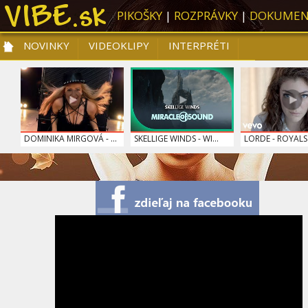
PIKOŠKY
|
ROZPRÁVKY
|
DOKUMEN
NOVINKY
VIDEOKLIPY
INTERPRÉTI
NOVINKY
VIDEOKLIPY
PRE DETI
SLOVENSKÁ HUDBA
TOP 10
DOMINIKA MIRGOVÁ - ...
SKELLIGE WINDS - WI...
LORDE - ROYALS
SPIEVANKOVO - MEDVE...
CELESTE BUCKINGHAM ...
HALLELUJAH LIND