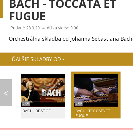
BACH - TOCCATA ET
FUGUE
PIANO GUYS - CE
Pridané 28.9.2014, dĺžka videa: 0:00
LINDSEY STIRLING - ...
KUNG FU PIANO: CELL...
Orchestrálna skladba od Johanna Sebastiana Bach
ĎALŠIE SKLADBY OD -
LET IT GO - INDIA
<
TAYLOR SWIFT - BLAN...
KATY PERRY - UNCOND...
PIANO GUYS - NE
0:00
0:00
BACH - BEST OF
BACH - TOCCATA ET
FUGUE