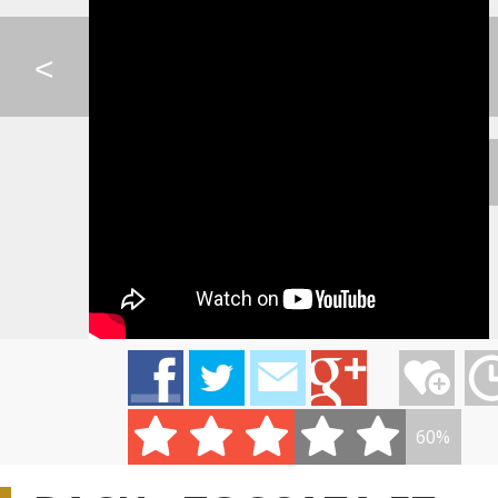
SKYRIM THEME - PETE...
SCOOTER - POSSE
SKYRIM - PETER H
<
SIA - ELASTIC HEART
KRISTÍNA - NA BIELE...
FROZEN - PETER 
0:08
KATIE MELUA - FORGE...
BRITNEY SPEARS - WO...
BRITHNEY SPEARS,
60%
PIANO GUYS - LORD O...
CHRISTMAS SONG - PI...
PIANO GUYS - C