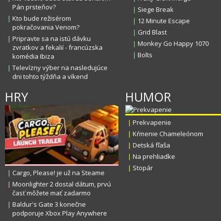
Pán prsteňov?
|
Siege Break
|
Kto bude režisérom
|
12 Minute Escape
pokračovania Venom?
|
Grid Blast
|
Pripravte sa na istú dávku
|
Monkey Go Happy 1070
zvratkov a fekalií - francúzska
|
Bolts
komédia Ibiza
|
Televízny výber na nasledujúce
dni tohto týždňa a víkend
HRY
HUMOR
|
Prekvapenie
|
Kŕmenie Chameleónom
|
Detská fľaša
|
Na prehliadke
|
Stopár
|
Cargo, Please! je už na Steame
|
Moonlighter 2 dostal dátum, prvú
časť môžete mať zadarmo
|
Baldur's Gate 3 konečne
podporuje Xbox Play Anywhere