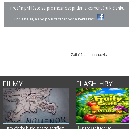
LINDSAY STIRLING - ...
LILY COLLINS - I BE...
SIA - CHANDELIE
Prosím prihláste sa pre možnosť pridania komentáru k článku.
Prihláste sa
, alebo použite facebook autentifikáciu
0:00
BACH - SONÁTA Č.5
JENNIFER LOPEZ - FI...
KATY PERRY - E.T. F...
Zatiaľ žiadne príspevky
FILMY
FLASH HRY
|
Kto všetko bude stáť za seriálom
|
Fruity Craft Merge