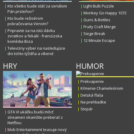
|
Kto všetko bude stáť za seriálom
|
Light Bulb Puzzle
Pán prsteňov?
|
Monkey Go Happy 1072
|
Kto bude režisérom
|
Guns & Bottles
pokračovania Venom?
|
Fruity Craft Merge
|
Pripravte sa na istú dávku
|
Siege Break
zvratkov a fekalií - francúzska
|
12 Minute Escape
komédia Ibiza
|
Televízny výber na nasledujúce
dni tohto týždňa a víkend
HRY
HUMOR
|
Prekvapenie
|
Kŕmenie Chameleónom
|
Detská fľaša
|
Na prehliadke
|
Stopár
|
GTA VI ukážku budú môcť
streameri okamžite preberať z
Netflixu
|
Mob Entertainment teasuje nový