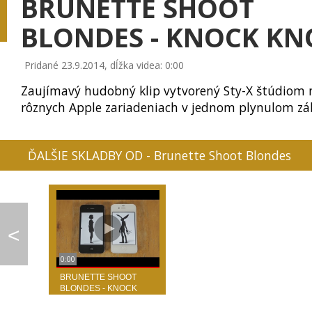
BRUNETTE SHOOT
BLONDES - KNOCK KN
Pridané 23.9.2014, dĺžka videa: 0:00
MAROON 5 - MAPS
IMT SMILE - ĽUDIA N...
APOCALYPTICA -
Zaujímavý hudobný klip vytvorený Sty-X štúdiom 
rôznych Apple zariadeniach v jednom plynulom zá
ĎALŠIE SKLADBY OD - Brunette Shoot Blondes
0:01
TUBLATANKA - STOJÍM...
SHAKIRA - LA LA LA ...
MAROON 5 - R
<
0:00
LINDSEY STIRLING - ...
NICKI MINAJ - ANAKO...
PIANO GUYS - NE
BRUNETTE SHOOT
BLONDES - KNOCK
KNOCK