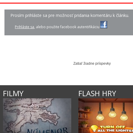
Prosím prihláste sa pre možnosť pridania komentáru k článku.
KRISTÍNA - SI PRE M...
SIA - CHANDELIER
KATY PERRY - E.T. 
Prihláste sa
, alebo použite facebook autentifikáciu
Zatiaľ žiadne príspevky
FILMY
FLASH HRY