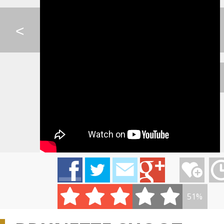
IMT SMILE - VADÍ NE...
SPIEVANKOVO - MEDVE...
HALLELUJAH LIND
<
DARA ROLINS - ĎALEK...
SKYRIM THEME - PETE...
LINDSEY STIRLING 
IMT SMILE - OPRI SA...
AVICII - HEY BROTHE...
BACH - VZDUCH
51%
KATIE MELUA - CRAWL...
GEORGE EZRA - BLAME...
PIANO GUYS - TW