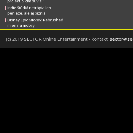
projekt. S čím súvisí?
|
Indie štúdiá netrápia len
peniaze, ale aj biznis
|
Disney Epic Mickey: Rebrushed
mieri na mobily
(c) 2019 SECTOR Online Entertainment / kontakt:
sector@sec