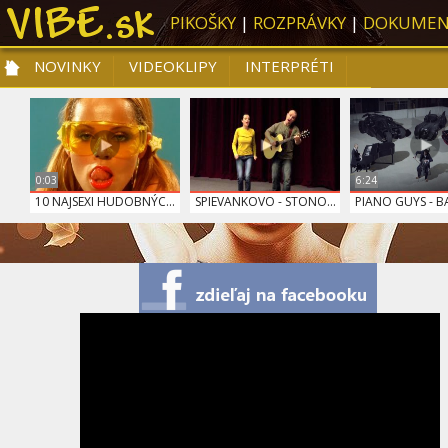
PIKOŠKY
|
ROZPRÁVKY
|
DOKUMEN
NOVINKY
VIDEOKLIPY
INTERPRÉTI
NOVINKY
VIDEOKLIPY
PRE DETI
SLOVENSKÁ HUDBA
TOP 10
0:03
6:24
10 NAJSEXI HUDOBNÝC...
SPIEVANKOVO - STONO...
PIANO GUYS - B
LINDSEY STIRLING - ...
SPIEVANKOVO - PRŠÍ
SPIEVANKOVO - J