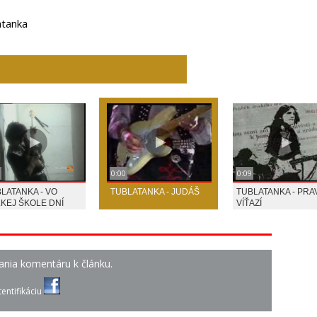
atanka
0:00
0:09
LATANKA - VO
TUBLATANKA - JUDÁŠ
TUBLATANKA - PRA
KEJ ŠKOLE DNÍ
VÍŤAZÍ
ania komentáru k článku.
entifikáciu