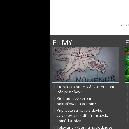
Zatia
FILMY
|
Kto všetko bude stáť za seriálom
|
Pán prsteňov?
|
|
Kto bude režisérom
|
pokračovania Venom?
|
|
Pripravte sa na istú dávku
|
zvratkov a fekalií - francúzska
|
komédia Ibiza
|
Televízny výber na nasledujúce