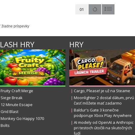
01
ľ žiadne príspevky
FLASH HRY
HRY
Fruity Craft Merge
|
Cargo, Please! je už na Steame
Siege Break
|
Moonlighter 2 dostal dátum, prvú
časť môžete mať zadarmo
12 Minute Escape
|
Baldur's Gate 3 konečne
Grid Blast
podporuje Xbox Play Anywhere
Monkey Go Happy 1070
|
AI modely od OpenAI a Anthropic
Bolts
pri testoch útočili na skutočných
ľudí