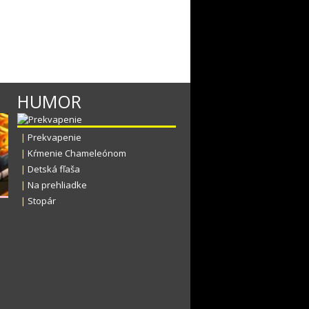
HUMOR
|
Prekvapenie
|
Kŕmenie Chameleónom
|
Detská fľaša
|
Na prehliadke
|
Stopár