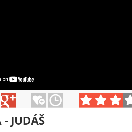
JENNIFER LOPEZ - I ...
LINDSEY STIRLING - ...
LINDSAY STI
D A...
MAROON 5 - DAYLIGHT
MAROON 5 - RUNAWAY
NICKI MINA
- JUDÁŠ