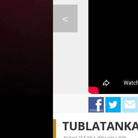
KATIE MELUA - MOONS...
KATIE MELUA - FORGE...
IMT SMILE - VIAC
<
GAME OF THRONES - L...
IMT SMILE - PRE TÚT...
KATY PERRY - WIL
TUBLATANKA 
Pridané 23.8.2014, dĺžka videa: 0:00