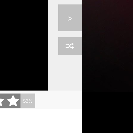
RLING - ...
LINDSAY STIRLING - ...
GEORGE EZRA - BLAME...
>
J - ANAKO...
53%