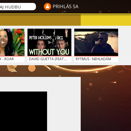
PRIHLÁS SA
Y - ROAR
DAVID GUETTA (FEAT....
RYTMUS - NEHĽADÁM
- MÁM KRÁ...
PIANO GUYS - LET IT...
JENNIFER LOPEZ - BO...