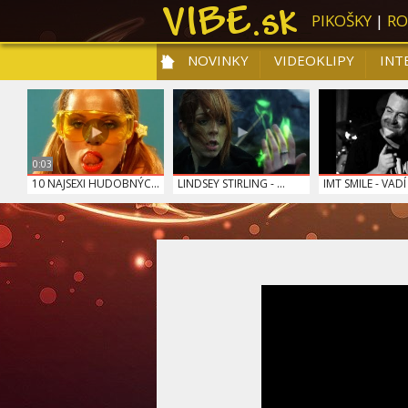
PIKOŠKY
|
RO
NOVINKY
VIDEOKLIPY
INT
NOVIN
0:03
10 NAJSEXI HUDOBNÝC...
LINDSEY STIRLING - ...
IMT SMILE - VADÍ 
SCOOTER - POSSE
AVICII - HEY BROTHE...
ADELE - SOME ONE